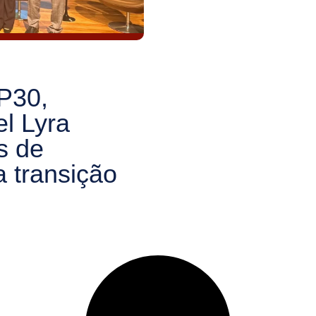
P30,
l Lyra
s de
 transição