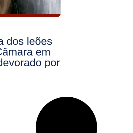
 dos leões
 Câmara em
devorado por